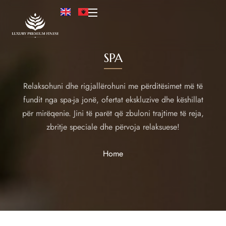
SPA
Relaksohuni dhe rigjallërohuni me përditësimet më të
fundit nga spa-ja jonë, ofertat ekskluzive dhe këshillat
për mirëqenie. Jini të parët që zbuloni trajtime të reja,
zbritje speciale dhe përvoja relaksuese!
Home