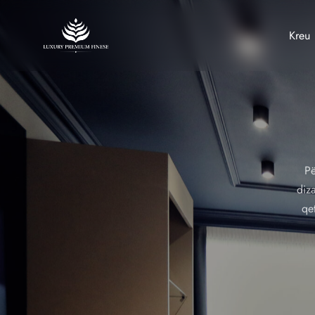
Kreu
Pë
diza
qe