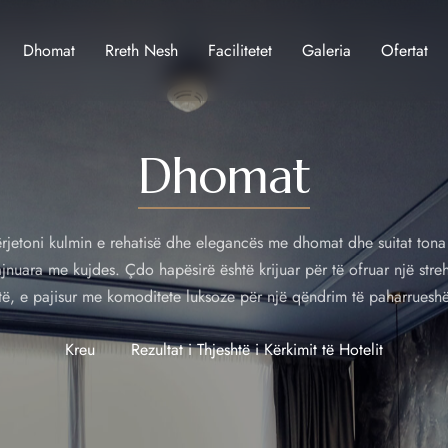
Dhomat
Rreth Nesh
Facilitetet
Galeria
Ofertat
Dhomat
rjetoni kulmin e rehatisë dhe elegancës me dhomat dhe suitat tona
jnuara me kujdes. Çdo hapësirë është krijuar për të ofruar një stre
të, e pajisur me komoditete luksoze për një qëndrim të paharruesh
Kreu
Rezultat i Thjeshtë i Kërkimit të Hotelit