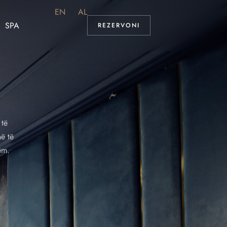
EN
AL
SPA
REZERVONI
 të
hë të
ëm.