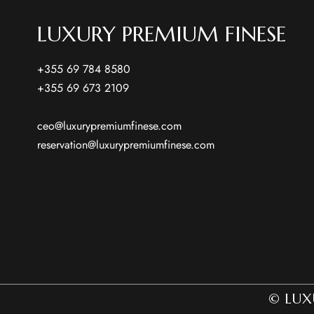
LUXURY PREMIUM FINESE
+355 69 784 8580
+355 69 673 2109
ceo@luxurypremiumfinese.com
reservation@luxurypremiumfinese.com
© LUXU