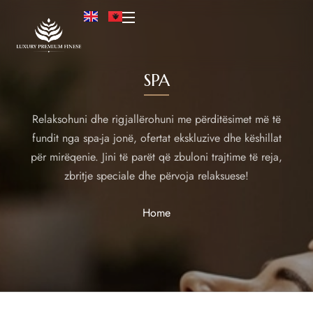
SPA
Relaksohuni dhe rigjallërohuni me përditësimet më të
fundit nga spa-ja jonë, ofertat ekskluzive dhe këshillat
për mirëqenie. Jini të parët që zbuloni trajtime të reja,
zbritje speciale dhe përvoja relaksuese!
Home