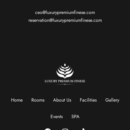
ceo@luxurypremiumfinese.com
reservation@luxurypremiumfinese.com
Home
Rooms
About Us
Facilities
Gallery
Events
SPA