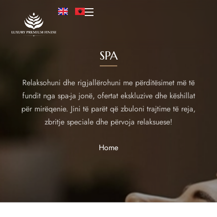
SPA
Relaksohuni dhe rigjallërohuni me përditësimet më të
fundit nga spa-ja jonë, ofertat ekskluzive dhe këshillat
për mirëqenie. Jini të parët që zbuloni trajtime të reja,
zbritje speciale dhe përvoja relaksuese!
Home