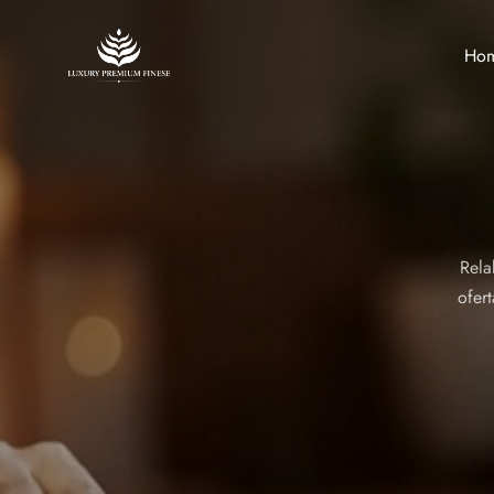
Ho
Rela
ofert