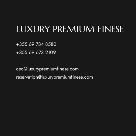
LUXURY PREMIUM FINESE
+355 69 784 8580
+355 69 673 2109
ceo@luxurypremiumfinese.com
reservation@luxurypremiumfinese.com