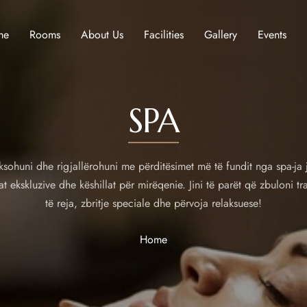
me
Rooms
About Us
Facilities
Gallery
Events
SPA
ksohuni dhe rigjallërohuni me përditësimet më të fundit nga spa-ja 
at ekskluzive dhe këshillat për mirëqenie. Jini të parët që zbuloni tr
të reja, zbritje speciale dhe përvoja relaksuese!
Home