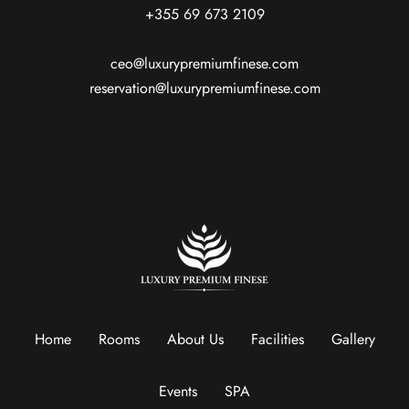
+355 69 673 2109
ceo@luxurypremiumfinese.com
reservation@luxurypremiumfinese.com
Home
Rooms
About Us
Facilities
Gallery
Events
SPA