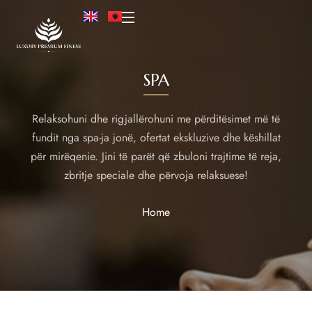
SPA
Relaksohuni dhe rigjallërohuni me përditësimet më të
fundit nga spa-ja jonë, ofertat ekskluzive dhe këshillat
për mirëqenie. Jini të parët që zbuloni trajtime të reja,
zbritje speciale dhe përvoja relaksuese!
Home