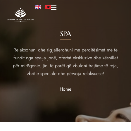
SPA
Relaksohuni dhe rigjallërohuni me përditësimet më të
fundit nga spa-ja jonë, ofertat ekskluzive dhe këshillat
për mirëqenie. Jini të parët që zbuloni trajtime të reja,
zbritje speciale dhe përvoja relaksuese!
Home